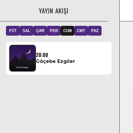
YAYIN AKIŞI
PZT
SAL
ÇAR
PER
CUM
CMT
PAZ
20:00
Göçebe Ezgiler