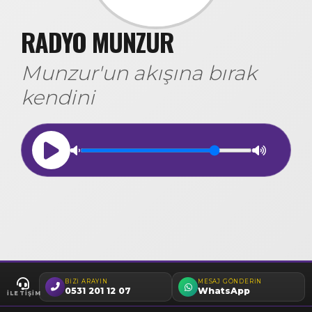
RADYO MUNZUR
Munzur'un akışına bırak
kendini
BIZI ARAYIN
MESAJ GÖNDERIN
0531 201 12 07
WhatsApp
İLETIŞIM