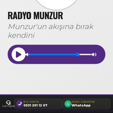
RADYO MUNZUR
Munzur'un akışına bırak
kendini
BIZI ARAYIN
MESAJ GÖNDERIN
0531 201 12 07
WhatsApp
İLETIŞIM