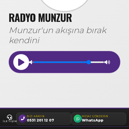
RADYO MUNZUR
Munzur'un akışına bırak
kendini
BIZI ARAYIN
MESAJ GÖNDERIN
0531 201 12 07
WhatsApp
İLETIŞIM